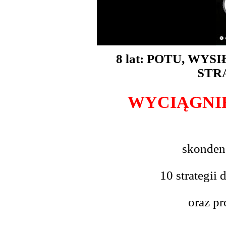
8 lat: POTU, WY
STR
WYCIĄGNI
skonde
10 strategi
oraz pr