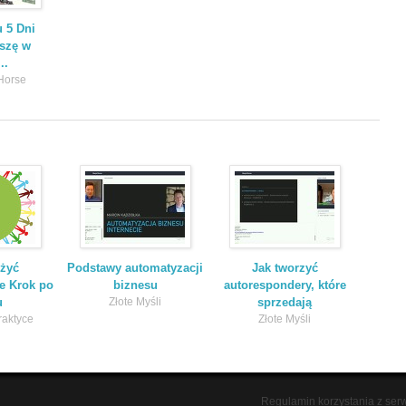
u 5 Dni
iszę w
..
Horse
ożyć
Podstawy automatyzacji
Jak tworzyć
e Krok po
biznesu
autorespondery, które
u
Złote Myśli
sprzedają
raktyce
Złote Myśli
Regulamin korzystania z ser