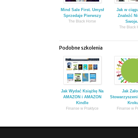
Mind Sale First. Umysł
Jak w ciąg
Sprzedaje Pierwszy
Znaleźć N
The Black Horse
Swoje.
The Black 
Podobne szkolenia
Jak Wydać Książkę Na
Jak Zał
AMAZON i AMAZON
Stowarzyszeni
Kindle
Krok
Finanse w Praktyce
Finanse w P