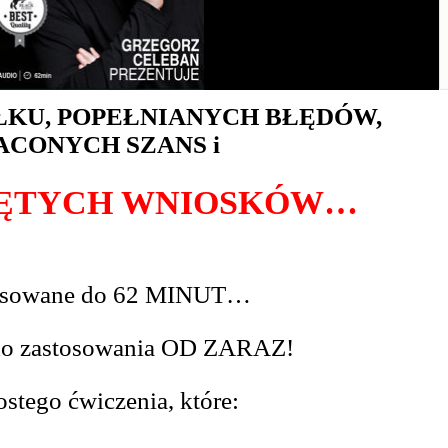
SIŁKU, POPEŁNIANYCH BŁĘDÓW,
ACONYCH SZANS i
ĘTYCH WNIOSKÓW…
nsowane do 62 MINUT…
i do zastosowania OD ZARAZ!
ostego ćwiczenia, które: