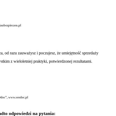
aubezpieczen.pl
a, od razu zauważysz i poczujesz, że umiejętność sprzedaży
stkim z wieloletniej praktyki, potwierdzonej rezultatami.
Odoc”,
www.seodoc.pl
dto odpowiedzi na pytania: