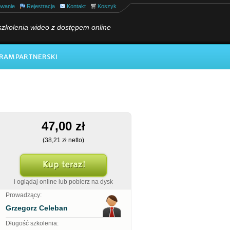
owanie
Rejestracja
Kontakt
Koszyk
szkolenia wideo z dostępem online
RAM PARTNERSKI
47,00 zł
(38,21 zł netto)
i oglądaj online lub pobierz na dysk
Prowadzący:
Grzegorz Celeban
Długość szkolenia: