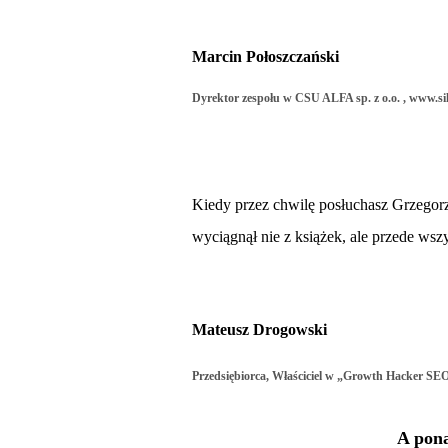
Marcin Połoszczański
Dyrektor zespołu w CSU ALFA sp. z o.o. ,
www.sil
Kiedy przez chwilę posłuchasz Grzegorz
wyciągnął nie z książek, ale przede wszy
Mateusz Drogowski
Przedsiębiorca, Właściciel w „Growth Hacker SE
A pona