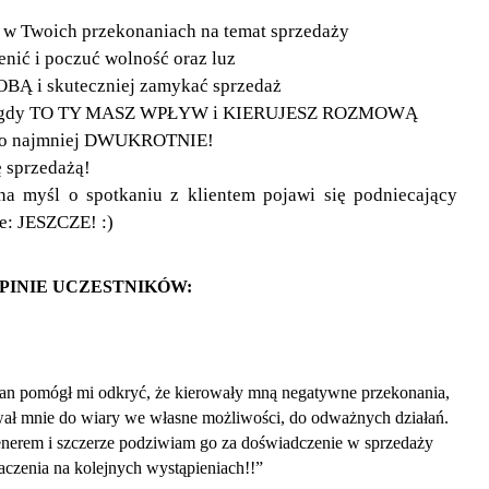
ą w Twoich przekonaniach na temat sprzedaży
enić i poczuć wolność oraz luz
Ą i skuteczniej zamykać sprzedaż
jest gdy TO TY MASZ WPŁYW i KIERUJESZ ROZMOWĄ
 co najmniej DWUKROTNIE!
 sprzedażą!
 na myśl o spotkaniu z klientem pojawi się podniecający
ie: JESZCZE! :)
PINIE UCZESTNIKÓW:
an pomógł mi odkryć, że kierowały mną negatywne przekonania,
ował mnie do wiary we własne możliwości, do odważnych działań.
enerem i szczerze podziwiam go za doświadczenie w sprzedaży
aczenia na kolejnych wystąpieniach!!”