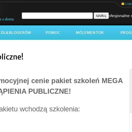
Log
Profesjonalne 
DLA BLOGERÓW
POMOC
MÓJ EMENTOR
PROG
liczne!
omocyjnej cenie pakiet szkoleń MEGA
PIENIA PUBLICZNE!
akietu wchodzą szkolenia: