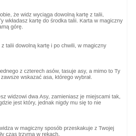
obie, że widz wyciąga dowolną kartę z talii,
Ty wkładasz kartę do środka talii. Karta w magiczny
amą górę.
 z talii dowolną kartę i po chwili, w magiczny
jednego z czterech asów, tasuje asy, a mimo to Ty
 i zawsze wskazać asa, którego wybrał.
sz widzowi dwa Asy, zamieniasz je miejscami tak,
zie jest który, jednak nigdy mu się to nie
 widza w magiczny sposób przeskakuje z Twojej
 cały czas trzyma w rękach.