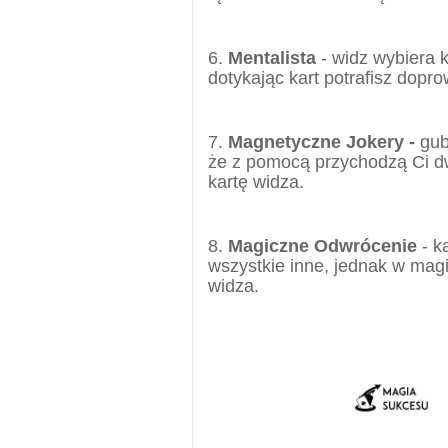
6.
Mentalista
- widz wybiera k
dotykając kart potrafisz dopr
7.
Magnetyczne Jokery -
gubi
że z pomocą przychodzą Ci dw
kartę widza.
8.
Magiczne Odwrócenie
- k
wszystkie inne, jednak w magi
widza.