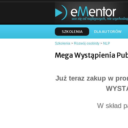
SZKOLENIA
DLA AUTORÓW
Szkolenia
>
Rozwój osobisty
>
NLP
Mega Wystąpienia Pub
Już teraz zakup w pr
WYSTĄ
W skład p