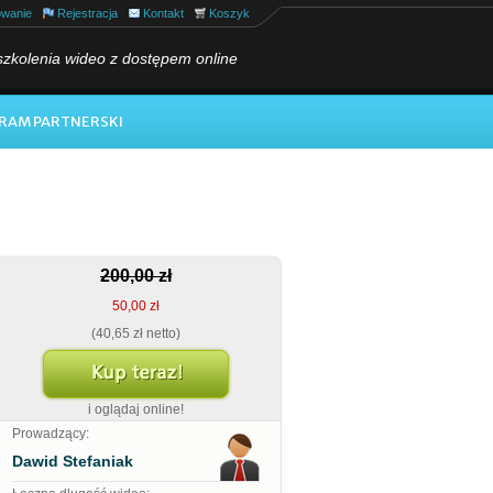
owanie
Rejestracja
Kontakt
Koszyk
szkolenia wideo z dostępem online
RAM PARTNERSKI
200,00 zł
50,00 zł
(40,65 zł netto)
i oglądaj online!
Prowadzący:
Dawid Stefaniak