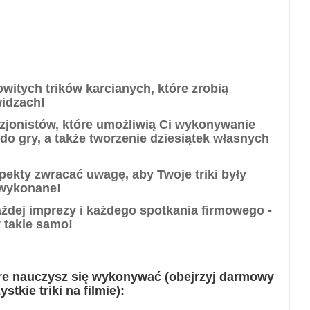
witych trików karcianych, które zrobią
idzach!
uzjonistów, które umożliwią Ci wykonywanie
t do gry, a także tworzenie dziesiątek własnych
pekty zwracać uwagę, aby Twoje triki były
 wykonane!
żdej imprezy i każdego spotkania firmowego -
y takie samo!
tóre nauczysz się wykonywać (obejrzyj darmowy
tkie triki na filmie):