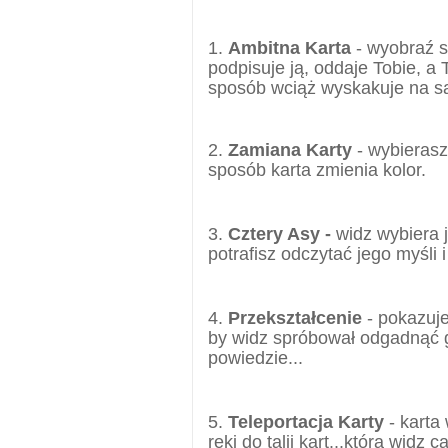
1.
Ambitna Karta
- wyobraź s
podpisuje ją, oddaje Tobie, a 
sposób wciąż wyskakuje na s
2.
Zamiana Karty
- wybierasz
sposób karta zmienia kolor.
3.
Cztery Asy -
widz wybiera 
potrafisz odczytać jego myśli
4.
Przekształcenie
-
pokazuje
by widz spróbował odgadnąć gd
powiedzie...
5.
Teleportacja Karty
- karta
ręki do talii kart...którą widz