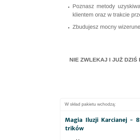
Poznasz metody uzyskiwan
klientem oraz w trakcie pr
Zbudujesz mocny wizerunek 
NIE ZWLEKAJ I JUŻ DZI
W skład pakietu wchodzą:
Magia Iluzji Karcianej - 
trików