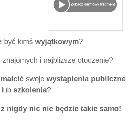
z być kimś
wyjątkowym
?
ć
znajomych i najbliższe otoczenie?
zmaicić
swoje
wystąpienia publiczne
lub
szkolenia
?
ż nigdy nic nie będzie takie samo!