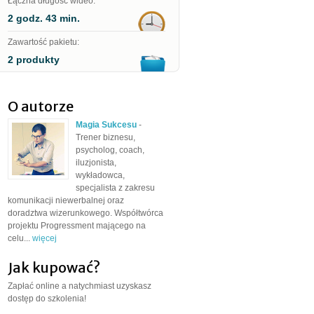
Łączna długość wideo:
2 godz. 43 min.
Zawartość pakietu:
2 produkty
O autorze
Magia Sukcesu
-
Trener biznesu,
psycholog, coach,
iluzjonista,
wykładowca,
specjalista z zakresu
komunikacji niewerbalnej oraz
doradztwa wizerunkowego. Współtwórca
projektu Progressment mającego na
celu...
więcej
Jak kupować?
Zapłać online a natychmiast uzyskasz
dostęp do szkolenia!