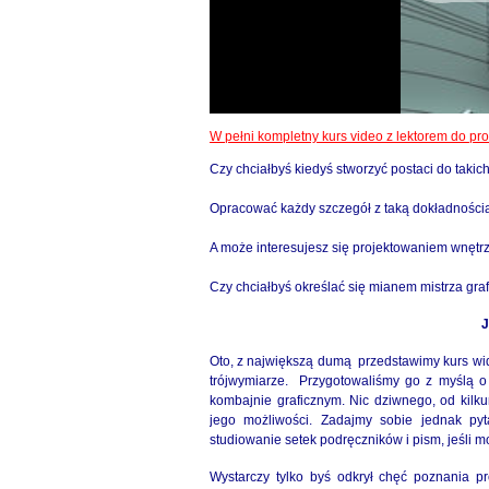
W pełni kompletny kurs video z lektorem do 
Czy chciałbyś kiedyś stworzyć postaci do tak
Opracować każdy szczegół z taką dokładności
A może interesujesz się projektowaniem wnętr
Czy chciałbyś określać się mianem mistrza graf
J
Oto, z największą dumą przedstawimy kurs wide
trójwymiarze. Przygotowaliśmy go z myślą 
kombajnie graficznym. Nic dziwnego, od kilkun
jego możliwości. Zadajmy sobie jednak py
studiowanie setek podręczników i pism, jeśli 
Wystarczy tylko byś odkrył chęć poznania p