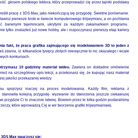
łość głosem polskiego lektora, który przeprowadzi cię przez tajniki podstawy
reślił pracę z 3DS Max, jako niekończącą się przygodę. Świetne porównanie.
stawisz pierwsze kroki w świecie komputerowego trójwymiaru, a on pochłania
sić barwnymi tajemnicami, ukrytymi za każdym zakamarkiem programu.
e tylko znalazłeś już nowe hobby, ale i rozpoczynasz pierwszy etap kariery
ia fakt, że praca grafika zajmującego się modelowaniem 3D to jeden z
eś zdania, iż kilkanaście tysięcy złotych miesięcznie to nic okazałego i wcale
owych konkursach.
otrzymasz
10 godzinny materiał wideo.
Zawiera on dokładne omówienie
eż na szczegółowy opis lekcji, a przekonasz się, że kupując nasz materiał
ej jakości przekazanej wiedzy.
rsu spojrzysz inaczej na proces modelowania. Każdy film, reklama z
e stanowiła kolejną przygodę- wyzwanie do stworzenia jeszcze ciekawszej
 przyjdzie Ci to znacznie łatwiej. Bowiem przez te kilka godzin postaraliśmy
zeczy, które wprowadzą Cię w wir tworzenia grafiki trójwymiarowej.
u 3DS Max nauczysz się: