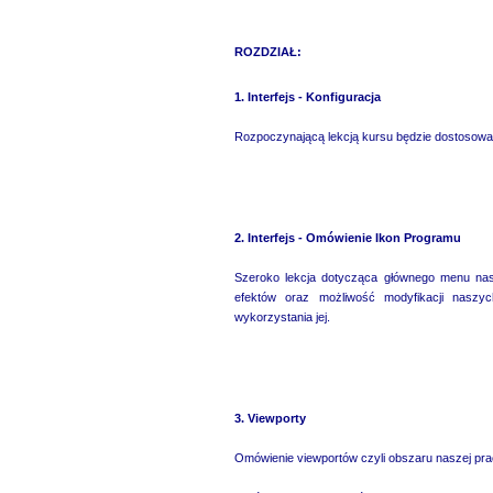
ROZDZIAŁ:
1. Interfejs - Konfiguracja
Rozpoczynającą lekcją kursu będzie dostosowan
2. Interfejs - Omówienie Ikon Programu
Szeroko lekcja dotycząca głównego menu nas
efektów oraz możliwość modyfikacji nasz
wykorzystania jej.
3. Viewporty
Omówienie viewportów czyli obszaru naszej pra