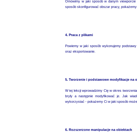
Omówimy w jaki sposób w danym viewporcie wy
sposób skonfigurować obszar pracy, pokażemy k
4. Praca z plikami
Powiemy w jaki sposób wykonujemy podstawy 
oraz eksportowanie.
5. Tworzenie i podstawowe modyfikacje na 
W tej lekcji wprowadzimy Cię w okres tworzen
bryły a następnie modyfikować je. Jak wi
wykorzystać - pokażemy Ci w jaki sposób może
6. Rozszerzone manipulacje na obiektach