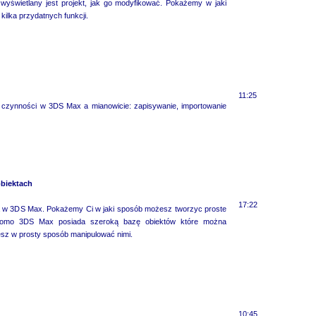
świetlany jest projekt, jak go modyfikować. Pokażemy w jaki
ilka przydatnych funkcji.
11:25
czynności w 3DS Max a mianowicie: zapisywanie, importowanie
obiektach
17:22
ia w 3DS Max. Pokażemy Ci w jaki sposób możesz tworzyc proste
adomo 3DS Max posiada szeroką bazę obiektów które można
sz w prosty sposób manipulować nimi.
10:45