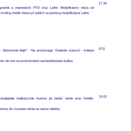
17:39
ramie a mianowicie: FFD oraz Lathe. Modyfikatory służa od
 krótką chwile stworzyć kielich za pomocą modyfikatora Lathe.
8:31
 Stworzenie felgi? - Nic prostszego. Dodanie szprych - kolejna
y nic nie stoi na przeszkodzie wymedolowaniu kubka.
24:03
glądała realistycznie musimy jej nadać cienie oraz światło.
dziemy do rzucania cienia na nasze obiekty.