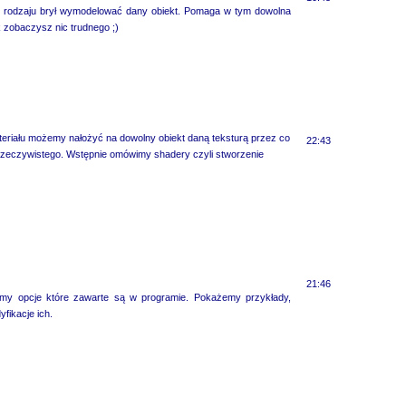
 rodzaju brył wymodelować dany obiekt. Pomaga w tym dowolna
k zobaczysz nic trudnego ;)
teriału możemy nałożyć na dowolny obiekt daną teksturą przez co
22:43
do rzeczywistego. Wstępnie omówimy shadery czyli stworzenie
21:46
my opcje które zawarte są w programie. Pokażemy przykłady,
ikacje ich.