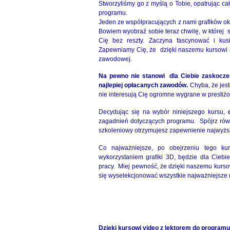
Stworzyliśmy go z myślą o Tobie, opatrując ca
programu.
Jeden ze współpracujących z nami grafików ok
Bowiem wyobraź sobie teraz chwilę, w której 
Cię bez reszty. Zaczyna fascynować i ku
Zapewniamy Cię, że dzięki naszemu kursowi ni
zawodowej.
Na pewno nie stanowi dla Ciebie zaskoczen
najlepiej opłacanych zawodów.
Chyba, że jest
nie interesują Cię ogromne wygrane w prestiż
Decydując się na wybór niniejszego kursu,
zagadnień dotyczących programu. Spójrz równi
szkoleniowy otrzymujesz zapewnienie najwyższ
Co najważniejsze, po obejrzeniu tego ku
wykorzystaniem grafiki 3D, będzie dla Ciebi
pracy. Miej pewność, że dzięki naszemu kursowi
się wyselekcjonować wszystkie najważniejsze r
Dzięki kursowi video z lektorem do program