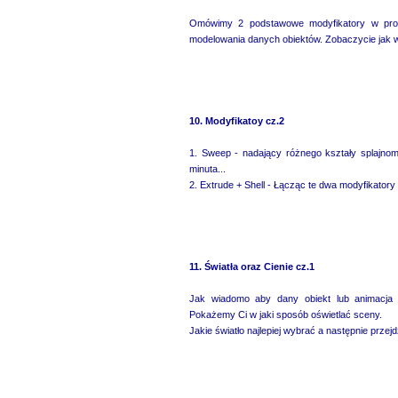
Omówimy 2 podstawowe modyfikatory w prog
modelowania danych obiektów. Zobaczycie jak w
10. Modyfikatoy cz.2
1. Sweep - nadający różnego kształy splajnom.
minuta...
2. Extrude + Shell - Łącząc te dwa modyfikator
11. Światła oraz Cienie cz.1
Jak wiadomo aby dany obiekt lub animacja wy
Pokażemy Ci w jaki sposób oświetlać sceny.
Jakie światło najlepiej wybrać a następnie przej