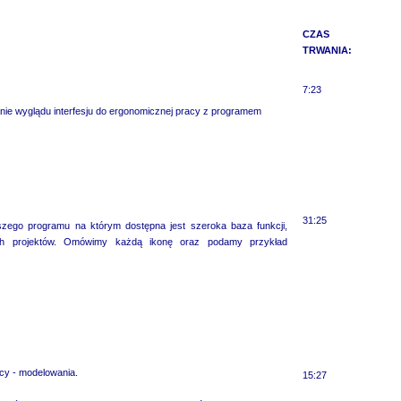
CZAS
TRWANIA:
7:23
ie wyglądu interfesju do ergonomicznej pracy z programem
31:25
zego programu na którym dostępna jest szeroka baza funkcji,
ych projektów. Omówimy każdą ikonę oraz podamy przykład
cy - modelowania.
15:27