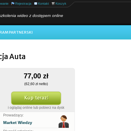
owanie
Rejestracja
Kontakt
Koszyk
szkolenia wideo z dostępem online
RAM PARTNERSKI
cja Auta
77,00 zł
(62,60 zł netto)
i oglądaj online lub pobierz na dysk
Prowadzący:
Market Wiedzy