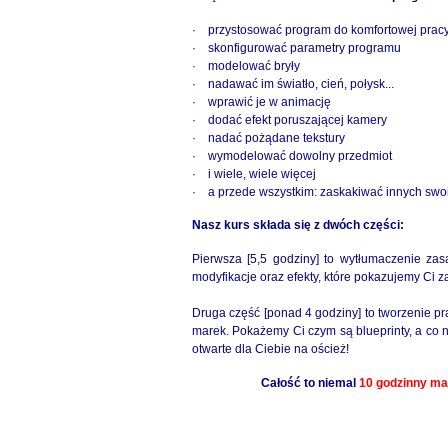
· przystosować program do komfortowej prac
· skonfigurować parametry programu
· modelować bryły
· nadawać im światło, cień, połysk...
· wprawić je w animację
· dodać efekt poruszającej kamery
· nadać pożądane tekstury
· wymodelować dowolny przedmiot
· i wiele, wiele więcej
· a przede wszystkim: zaskakiwać innych swoi
Nasz kurs składa się z dwóch części:
Pierwsza [5,5 godziny] to wytłumaczenie za
modyfikacje oraz efekty, które pokazujemy Ci 
Druga część [ponad 4 godziny] to tworzenie p
marek. Pokażemy Ci czym są blueprinty, a co 
otwarte dla Ciebie na oścież!
Całość to niemal
10 godzinny ma