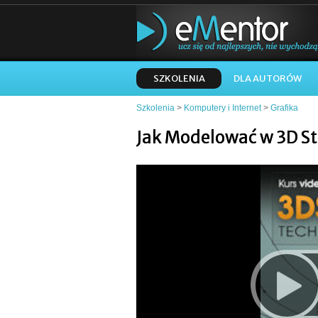
SZKOLENIA
DLA AUTORÓW
Szkolenia
>
Komputery i Internet
>
Grafika
Jak Modelować w 3D St