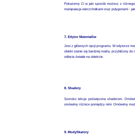
Pokażemy Ci w jaki sposób możesz z różnego
manipulacja wierzchołkami oraz polygonami - ja
7. Edytor Materiałów
Jest z głównych opcji programu. W edytorze ma
obiekt stanie się bardziej realny, przybliżony 
odbicia światła na obiekcie.
8. Shadery
Szeroko lekcja poświęcona shaderom. Omówi
omówimy różnice pomiędzy nimi. Omówimy modyf
9. Modyfikatory