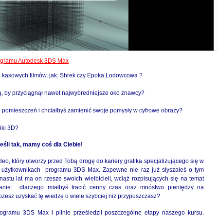
programu Autodesk 3DS Max
ich kasowych filmów, jak: Shrek czy Epoka Lodowcowa ?
ą, by przyciągnął nawet najwybredniejsze oko znawcy?
z pomieszczeń i chciałbyś zamienić swoje pomysły w cyfrowe obrazy?
iki 3D?
eśli tak, mamy coś dla Ciebie!
o, który otworzy przed Tobą drogę do kariery grafika specjalizującego się w
o użytkownikach programu 3DS Max. Zapewne nie raz już słyszałeś o tym
astu lat ma on rzesze swoich wielbicieli, wciąż rozpisujących się na temat
tanie: dlaczego miałbyś tracić cenny czas oraz mnóstwo pieniędzy na
możesz uzyskać tę wiedzę o wiele szybciej niż przypuszczasz?
rogramu 3DS Max i pilnie prześledził poszczególne etapy naszego kursu.