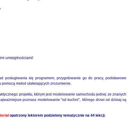
y
mi umiejętnościami!
sad posługiwania się programem, przygotowanie go do pracy, podstawowe
za pomocą metod ułatwiających zrozumienie.
raktycznego projektu, którym jest modelowanie samochodu jednej ze znanych
najważniejsze poznasz modelowanie "od kuchni", którego drzwi od dzisiaj są
teriał
opatrzony lektorem podzielony tematycznie na 44 lekcji.