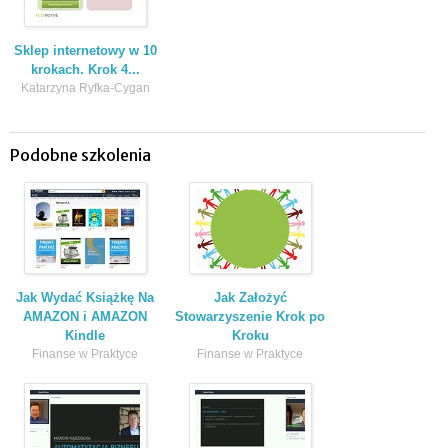
Sklep internetowy w 10
krokach. Krok 4...
Katarzyna Ryfka-Cygan
Podobne szkolenia
Jak Wydać Książkę Na
Jak Założyć
AMAZON i AMAZON
Stowarzyszenie Krok po
Kindle
Kroku
Finanse w Praktyce
Finanse w Praktyce