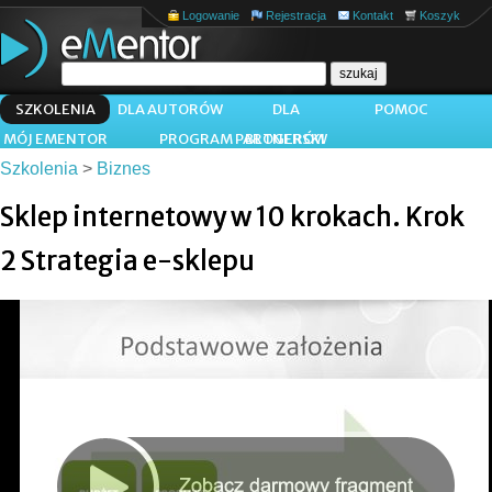
Logowanie
Rejestracja
Kontakt
Koszyk
SZKOLENIA
DLA AUTORÓW
DLA
POMOC
MÓJ EMENTOR
PROGRAM PARTNERSKI
BLOGERÓW
Szkolenia
>
Biznes
Sklep internetowy w 10 krokach. Krok
2 Strategia e-sklepu