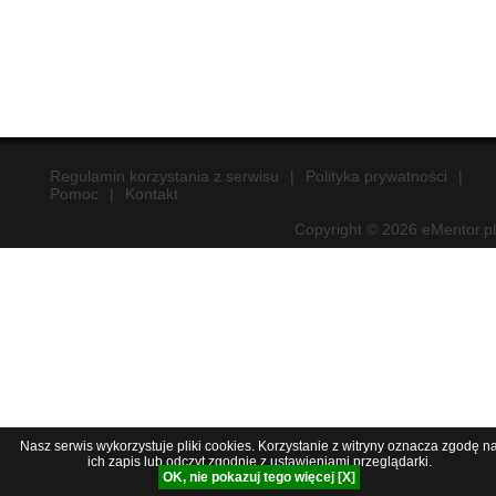
Regulamin korzystania z serwisu
|
Polityka prywatności
|
Pomoc
|
Kontakt
Copyright © 2026 eMentor.pl
Nasz serwis wykorzystuje pliki cookies. Korzystanie z witryny oznacza zgodę n
ich zapis lub odczyt zgodnie z ustawieniami przeglądarki.
OK, nie pokazuj tego więcej [X]